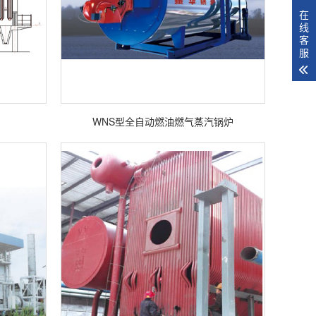
在
线
客
服
WNS型全自动燃油燃气蒸汽锅炉