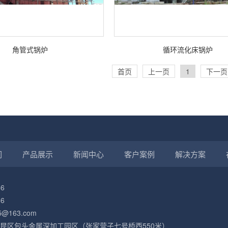
角管式锅炉
循环流化床锅炉
首页
上一页
1
下一页
们
产品展示
新闻中心
客户案例
解决方案
6
6
@163.com
昆区包头金属深加工园区（张家营子七号桥西550米）